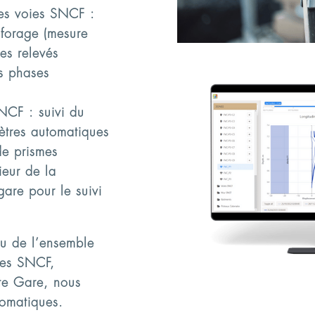
les voies SNCF :
 forage (mesure
es relevés
s phases
NCF : suivi du
ètres automatiques
de prismes
ieur de la
gare pour le suivi
nu de l’ensemble
oies SNCF,
îte Gare, nous
tomatiques.