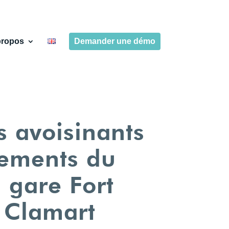
propos
Demander une démo
s avoisinants
nements du
a gare Fort
 Clamart