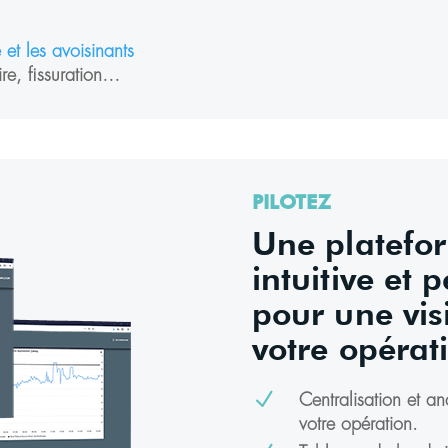
 et les avoisinants
ire, fissuration…
PILOTEZ
Une platefo
intuitive et 
pour une vis
votre opérat
N
Centralisation et a
votre opération.