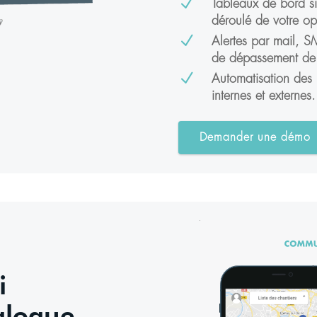
N
Tableaux de bord si
déroulé de votre op
N
Alertes par mail, S
de dépassement de 
N
Automatisation des 
internes et externes.
Demander une démo
ui
alogue