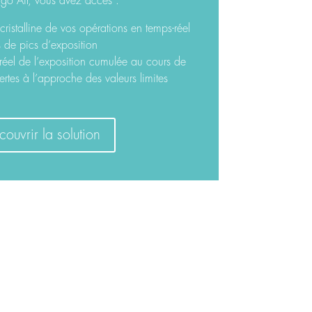
lgo Air, vous avez accès :
cristalline de vos opérations en temps-réel
 de pics d’exposition
réel de l’exposition cumulée au cours de
lertes à l’approche des valeurs limites
ouvrir la solution