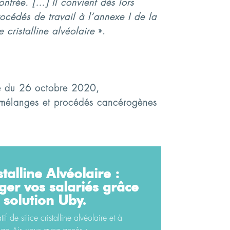
ontrée. […] Il convient dès lors
procédés de travail à l’annexe I de la
 cristalline alvéolaire
».
rêté du 26 octobre 2020,
es, mélanges et procédés cancérogènes
stalline Alvéolaire :
ger vos salariés grâce
 solution Uby.
f de silice cristalline alvéolaire et à