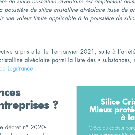
re de silice cristalline alvéolaire est amplement dém
a poussière de silice cristalline alvéolaire issue de 
une valeur limite applicable à la poussière de silice
ective a pris effet le 1er janvier 2021, suite à l’ar
 cristalline alvéolaire parmi la liste des « substanc
ce Legifrance
nces
Silice Cri
ntreprises ?
Mieux proté
à la
 le décret n° 2020-
Grâce au capteur portati