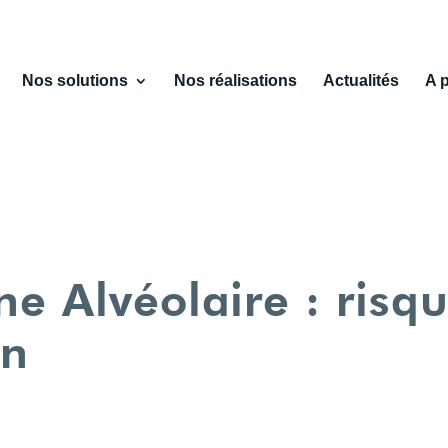
Nos solutions
Nos réalisations
Actualités
A 
ine Alvéolaire : risq
on