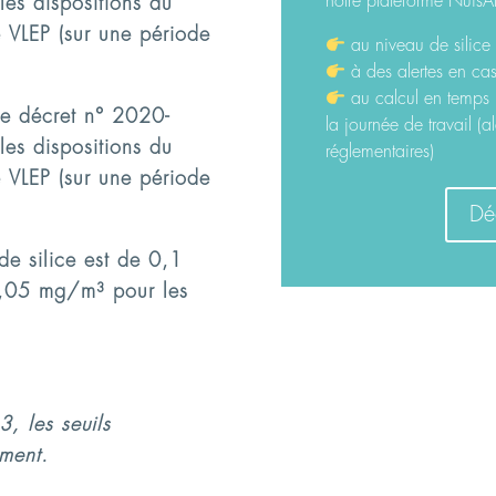
notre plateforme NuisA
s dispositions du
e VLEP (sur une période
au niveau de silice 
à des alertes en cas
au calcul en temps 
 le décret n° 2020-
la journée de travail (a
s dispositions du
réglementaires)
e VLEP (sur une période
Déc
de silice est de 0,1
0,05 mg/m³ pour les
3, les seuils
ement.