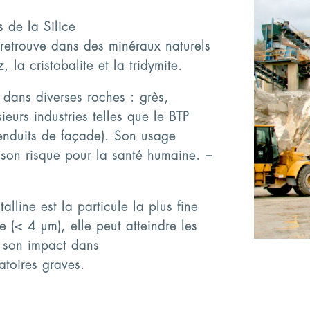
s de la Silice
 retrouve dans des minéraux naturels
 la cristobalite et la tridymite.
t dans diverses roches : grès,
sieurs industries telles que le BTP
 enduits de façade). Son usage
t son risque pour la santé humaine. –
talline est la particule la plus fine
le (< 4 µm), elle peut atteindre les
le son impact dans
atoires graves.