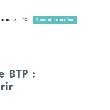
propos
Demander une démo
e BTP :
rir